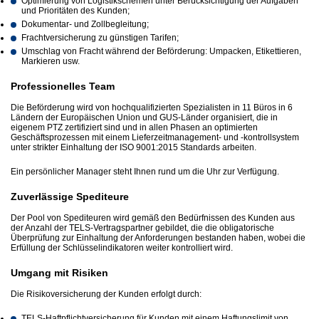
Optimierung von Logistikschemen unter Berücksichtigung der Aufgaben
und Prioritäten des Kunden;
Dokumentar- und Zollbegleitung;
Frachtversicherung zu günstigen Tarifen;
Umschlag von Fracht während der Beförderung: Umpacken, Etikettieren,
Markieren usw.
Professionelles Team
Die Beförderung wird von hochqualifizierten Spezialisten in 11 Büros in 6
Ländern der Europäischen Union und GUS-Länder organisiert, die in
eigenem PTZ zertifiziert sind und in allen Phasen an optimierten
Geschäftsprozessen mit einem Lieferzeitmanagement- und -kontrollsystem
unter strikter Einhaltung der ISO 9001:2015 Standards arbeiten.
Ein persönlicher Manager steht Ihnen rund um die Uhr zur Verfügung.
Zuverlässige Spediteure
Der Pool von Spediteuren wird gemäß den Bedürfnissen des Kunden aus
der Anzahl der TELS-Vertragspartner gebildet, die die obligatorische
Überprüfung zur Einhaltung der Anforderungen bestanden haben, wobei die
Erfüllung der Schlüsselindikatoren weiter kontrolliert wird.
Umgang mit Risiken
Die Risikoversicherung der Kunden erfolgt durch:
TELS-Haftpflichtversicherung für Kunden mit einem Haftungslimit von