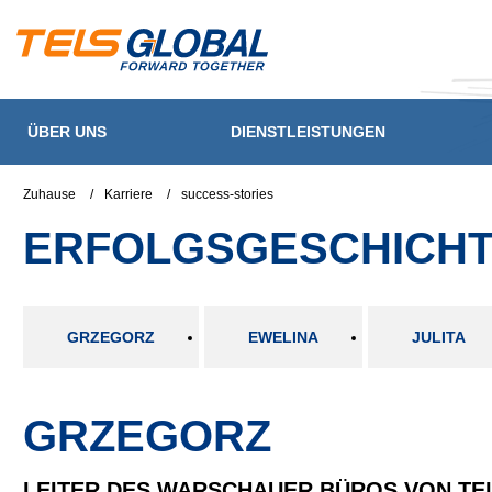
ÜBER UNS
DIENSTLEISTUNGEN
Zuhause
/
Karriere
/
success-stories
ERFOLGSGESCHICH
GRZEGORZ
EWELINA
JULITA
GRZEGORZ
LEITER DES WARSCHAUER BÜROS VON TE