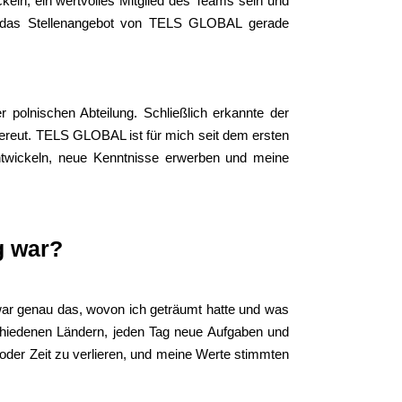
ckeln, ein wertvolles Mitglied des Teams sein und
r das Stellenangebot von TELS GLOBAL gerade
r polnischen Abteilung. Schließlich erkannte der
 bereut. TELS GLOBAL ist für mich seit dem ersten
entwickeln, neue Kenntnisse erwerben und meine
g war?
s war genau das, wovon ich geträumt hatte und was
chiedenen Ländern, jeden Tag neue Aufgaben und
 oder Zeit zu verlieren, und meine Werte stimmten